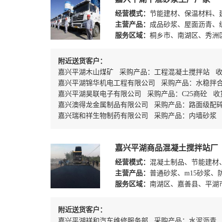
经营模式：
节能建材、保温材料、
主营产品：
成品砂浆、屋面沥青、
服务区域：
桐乡市、南湖区、秀洲
附近送货客户：
嘉兴平湖木山煤矿 采购产品：工程混凝土搅拌站 收
嘉兴平湖锦华机电工程有限公司 采购产品：水稳拌
嘉兴平湖昊联电子有限公司 采购产品：C25商砼 收
嘉兴澳得龙金属制品有限公司 采购产品：路面级配
嘉兴瑞和祥生物制药有限公司 采购产品：内墙砂浆 收货
嘉兴平湖商品混凝土搅拌站厂
经营模式：
混凝土制品、节能建材
主营产品：
普通砂浆、m15砂浆、防
服务区域：
南湖区、嘉善县、平湖
附近送货客户：
嘉兴平湖祥和汽车维修服务部 采购产品：水泥沥青