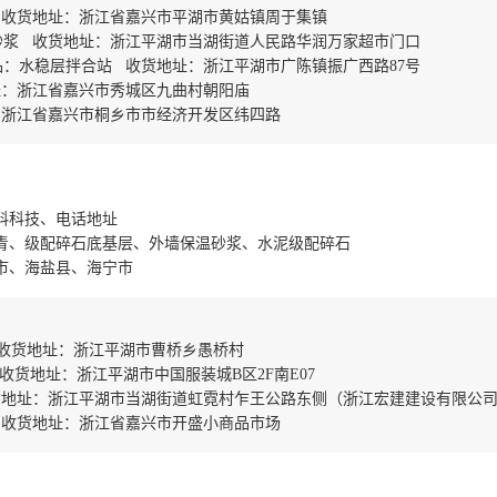
 收货地址：浙江省嘉兴市平湖市黄姑镇周于集镇
砂浆 收货地址：浙江平湖市当湖街道人民路华润万家超市门口
：水稳层拌合站 收货地址：浙江平湖市广陈镇振广西路87号
址：浙江省嘉兴市秀城区九曲村朝阳庙
：浙江省嘉兴市桐乡市市经济开发区纬四路
料科技、电话地址
青、级配碎石底基层、外墙保温砂浆、水泥级配碎石
市、海盐县、海宁市
 收货地址：浙江平湖市曹桥乡愚桥村
收货地址：浙江平湖市中国服装城B区2F南E07
货地址：浙江平湖市当湖街道虹霓村乍王公路东侧（浙江宏建建设有限公
 收货地址：浙江省嘉兴市开盛小商品市场