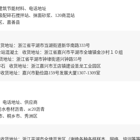
建筑节能材料、电话地址
级配碎石搅拌站、抹面砂浆、120商混站
区、嘉善县
货地址：浙江省平湖市当湖街道新华南路333号
合站混凝土 收货地址：浙江省嘉兴市平湖市全塘镇金沙村１０组
货地址：浙江省平湖市钟埭街道兴钟路55号
碎石 收货地址：浙江嘉兴市王店镇建设圣龙工业园区
地址：嘉兴市勤俭路159号发展大厦1307-1309室
、电话地址、供应商
水卷材沥青、ac20沥青
市、桐乡市、秀洲区
 收货地址：浙江平湖市全塘开发区（谢绝各种各样样本、网络、培训等