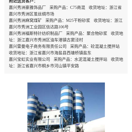
附近送货客户：
嘉兴秀洲豪雅饰品厂 采购产品：C75商混 收货地址：浙江省
嘉兴市秀洲区茧丝绸市场
嘉兴秀洲麻窝煤矿 采购产品：M25干粉砂浆 收货地址：浙江
嘉兴市秀洲工业园区信达路106号
嘉兴秀洲福斯特针纺织制品厂 采购产品：聚合物砂浆 收货地
址：浙江嘉兴市秀洲区油车港镇古窦泾村
嘉兴雷曼电子商务有限责任公司 采购产品：砼混凝土搅拌站
收货地址：浙江省嘉兴市海盐县西塘桥镇盐东
嘉兴宝虹实业有限公司 采购产品：水泥混凝土搅拌站 收货地
址：浙江省嘉兴市桐乡市河山镇平安路