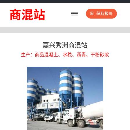
获取报价
嘉兴秀洲商混站
生产：商品混凝土、水稳、沥青、干粉砂浆