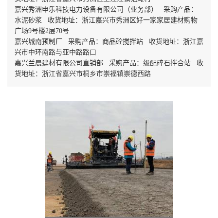
嘉兴秀洲申乐科技电力设备有限公司（业务部） 采购产品：
水泥砂浆 收货地址：浙江嘉兴市秀洲区好一家家居建材购物
广场9号楼2层70号
嘉兴城南预制厂 采购产品：商品砼搅拌站 收货地址：浙江嘉
兴市中环南路与亚中路路口
嘉兴兰晨建材有限公司直销部 采购产品：级配碎石拌合站 收
货地址：浙江省嘉兴市桐乡市崇福镇崇德西路